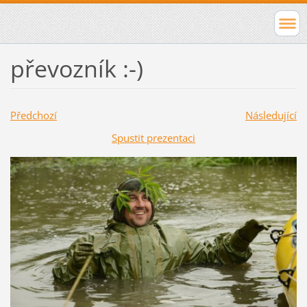
převozník :-)
Předchozí
Následující
Spustit prezentaci