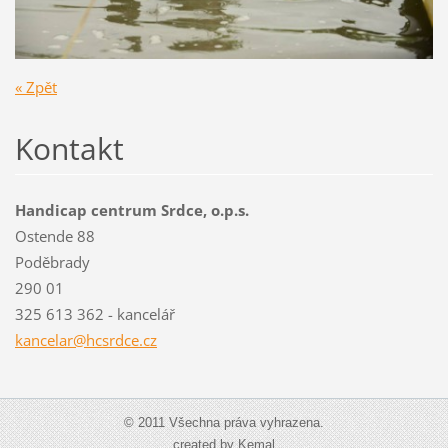
« Zpět
Kontakt
Handicap centrum Srdce, o.p.s.
Ostende 88
Poděbrady
290 01
325 613 362 - kancelář
kancelar@hcsrdce.cz
© 2011 Všechna práva vyhrazena.
created by Kemal