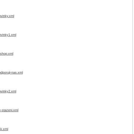
ovinky.xml
ovinky1.xml
-shop.xml
odporuji-nas.xml
ovinky2.xml
e-stazeni.xml
sk.xml