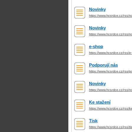
Novinky
https://www.hcsrdce.cz/rss/n
Novinky
https://www.hcsrdce.cz/rss/n
e-shop
https://www.hcsrdce.cz/rss/e
Podporují nás
https://www.hcsrdce.cz/rss/p
Novinky
https://www.hcsrdce.cz/rss/n
Ke stažení
https://www.hcsrdce.cz/rss/k
Tisk
https://www.hcsrdce.cz/rss/ti