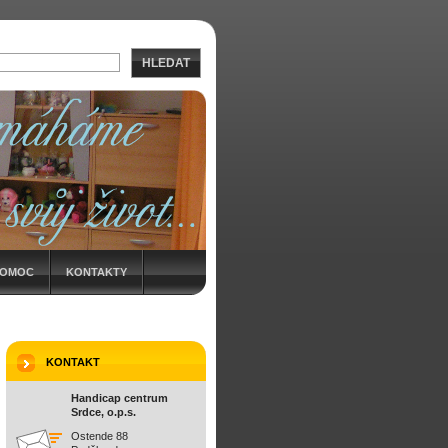
HLEDAT
POMOC
KONTAKTY
KONTAKT
Handicap centrum
Srdce, o.p.s.
Ostende 88