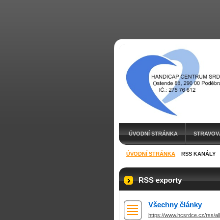
ÚVODNÍ STRÁNKA
STRAVOV
ÚVODNÍ STRÁNKA
RSS KANÁLY
PODPORUJÍ NÁS
POŘÍZENÍ N
RSS exporty
Všechny články
https://www.hcsrdce.cz/rss/al