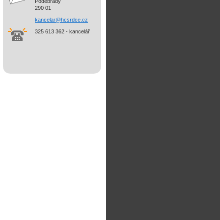
Poděbrady
290 01
kancelar@hcsrdce.cz
325 613 362 - kancelář