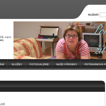
HLEDAT:
ÁNÍ
SLUŽBY
FOTOGALERIE
NAŠE VÝROBKY
POTRAVINOVÁ 
ÍZKOEMISNÍCH AUTOMOBILŮ PRO HANDICAP CENTRUM SRDCE, O.P.S.
l.xml