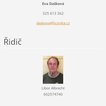
Eva Dašková
325 613 362
daskova@hcsrdce.cz
Řidič
Libor Albrecht
602574740