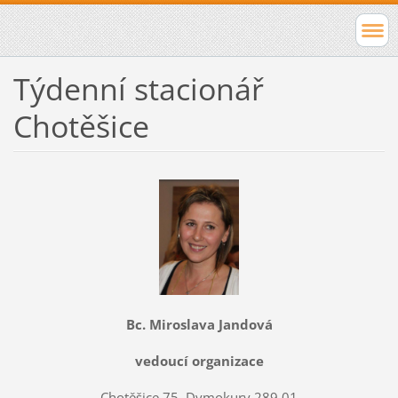
Týdenní stacionář
Chotěšice
Bc. Miroslava Jandová
vedoucí organizace
Chotěšice 75, Dymokury 289 01