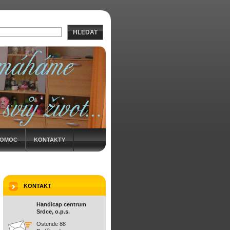
HLEDAT
POMOC
KONTAKTY
KONTAKT
Handicap centrum
Srdce, o.p.s.
Ostende 88