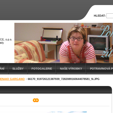
HLEDAT:
ÁNÍ
SLUŽBY
FOTOGALERIE
NAŠE VÝROBKY
POTRAVINOVÁ 
 MENAIO GARGANO
66170_919726121387939_7282089160644078581_N.JPG
ÍZKOEMISNÍCH AUTOMOBILŮ PRO HANDICAP CENTRUM SRDCE, O.P.S.