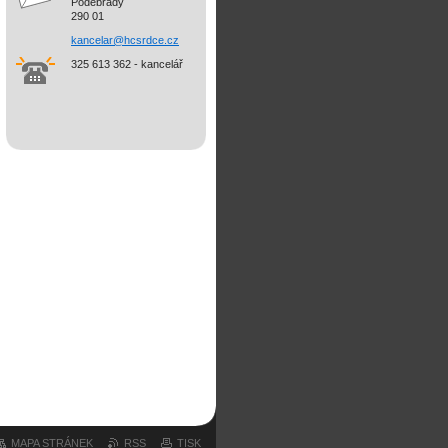
Poděbrady
290 01
kancelar@hcsrdce.cz
325 613 362 - kancelář
MAPA STRÁNEK
RSS
TISK