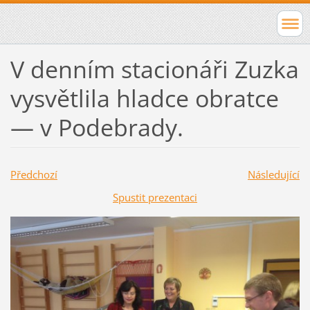
V denním stacionáři Zuzka
vysvětlila hladce obratce
— v Podebrady.
Předchozí
Následující
Spustit prezentaci