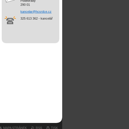
Poděbrady
290 01
kancelar@hcsrdce.cz
325 613 362 - kancelář
MAPA STRÁNEK
RSS
TISK