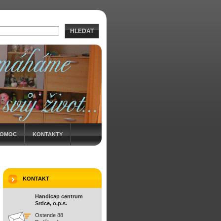
HLEDAT
POMOC
KONTAKTY
KONTAKT
Handicap centrum
Srdce, o.p.s.
Ostende 88