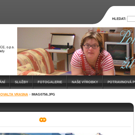
HLEDAT:
ÁNÍ
SLUŽBY
FOTOGALERIE
NAŠE VÝROBKY
POTRAVINOVÁ 
ROVALTA VRASNA
IMAG0756.JPG
ÍZKOEMISNÍCH AUTOMOBILŮ PRO HANDICAP CENTRUM SRDCE, O.P.S.