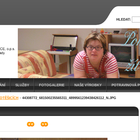
HLEDAT:
ÁNÍ
SLUŽBY
FOTOGALERIE
NAŠE VÝROBKY
POTRAVINOVÁ 
OTĚŠICÍCH
44308772_681500235565311_4899561239438426112_N.JPG
ÍZKOEMISNÍCH AUTOMOBILŮ PRO HANDICAP CENTRUM SRDCE, O.P.S.