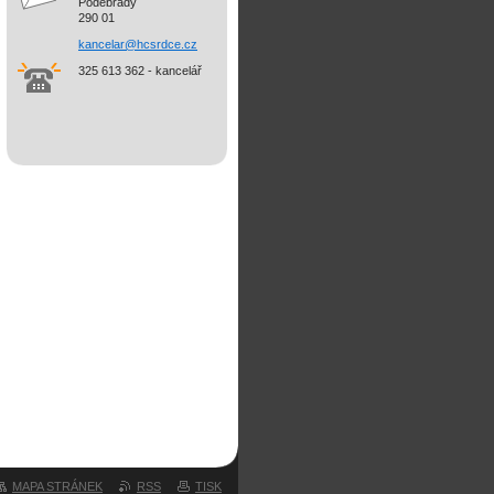
Poděbrady
290 01
kancelar@hcsrdce.cz
325 613 362 - kancelář
MAPA STRÁNEK
RSS
TISK