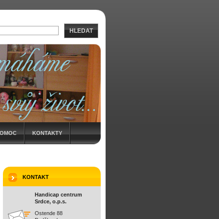
HLEDAT
POMOC
KONTAKTY
KONTAKT
Handicap centrum
Srdce, o.p.s.
Ostende 88