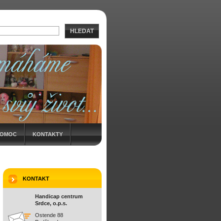
HLEDAT
POMOC
KONTAKTY
KONTAKT
Handicap centrum
Srdce, o.p.s.
Ostende 88