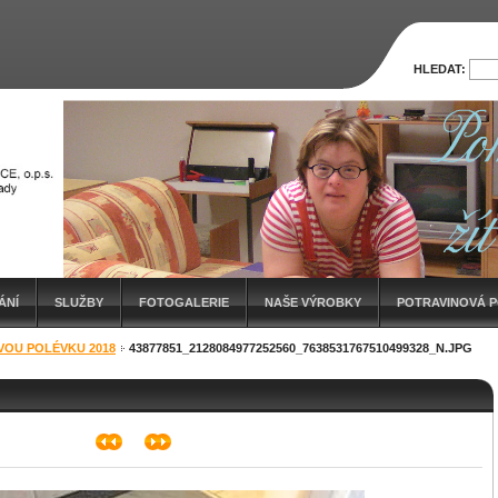
HLEDAT:
ÁNÍ
SLUŽBY
FOTOGALERIE
NAŠE VÝROBKY
POTRAVINOVÁ 
VOU POLÉVKU 2018
43877851_2128084977252560_7638531767510499328_N.JPG
ÍZKOEMISNÍCH AUTOMOBILŮ PRO HANDICAP CENTRUM SRDCE, O.P.S.