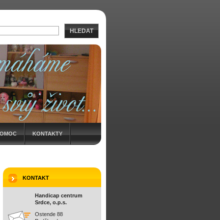
HLEDAT
POMOC
KONTAKTY
KONTAKT
Handicap centrum
Srdce, o.p.s.
Ostende 88