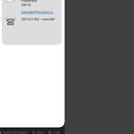
Poděbrady
290 01
kancelar@hcsrdce.cz
325 613 362 - kancelář
MAPA STRÁNEK
RSS
TISK