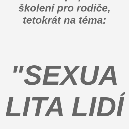
školení pro rodiče,
tetokrát na téma:
"SEXUA
LITA LIDÍ