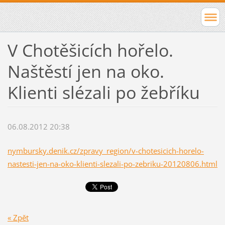
V Chotěšicích hořelo.
Naštěstí jen na oko.
Klienti slézali po žebříku
06.08.2012 20:38
nymbursky.denik.cz/zpravy_region/v-chotesicich-horelo-
nastesti-jen-na-oko-klienti-slezali-po-zebriku-20120806.html
« Zpět