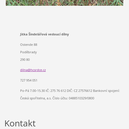
Jitka Šindelářová vedoucí dílny
Ostende 88
Poděbrady
290 80
dilna@hc
srdce.cz
727 954 051
Po-Pá 7.00-15.30 IČ: 275 76 612 DIČ: CZ 27576612 Bankovní spojení:
Česká spořitelna, a.s. Číslo účtu: 0488510329/0800
Kontakt