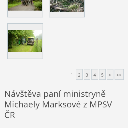
1
2
3
4
5
>
>>
Návštěva paní ministryně
Michaely Marksové z MPSV
ČR