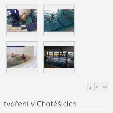
1
2
>
>>
tvoření v Chotěšicích