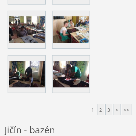
1
2
3
>
>>
Jičín - bazén