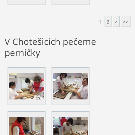
1
2
>
>>
V Chotešicích pečeme
perníčky