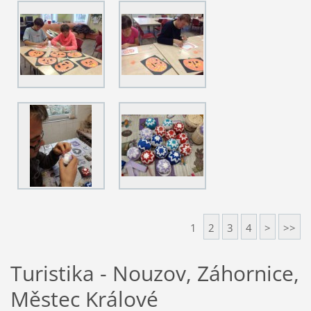
1
2
3
4
>
>>
Turistika - Nouzov, Záhornice,
Městec Králové