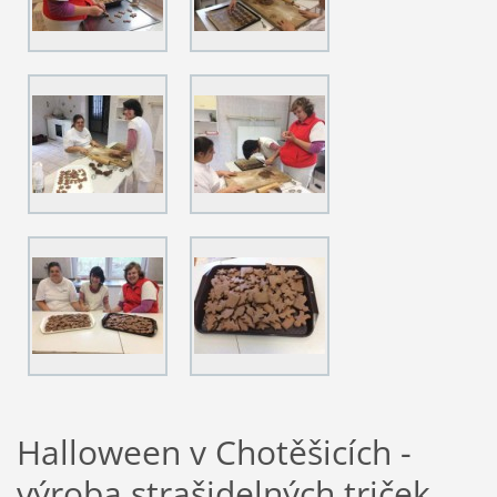
Halloween v Chotěšicích -
výroba strašidelných triček