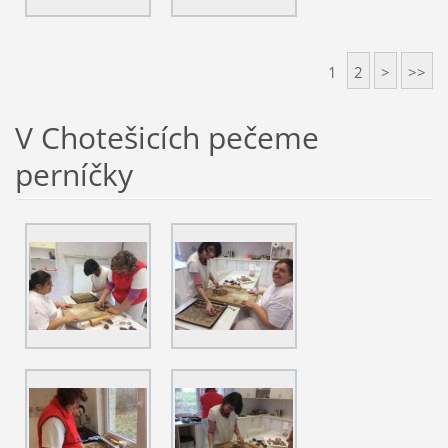
1
2
>
>>
V Chotešicích pečeme
perníčky