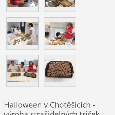
Halloween v Chotěšicích -
výroba strašidelných triček