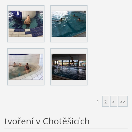
1
2
>
>>
tvoření v Chotěšicích