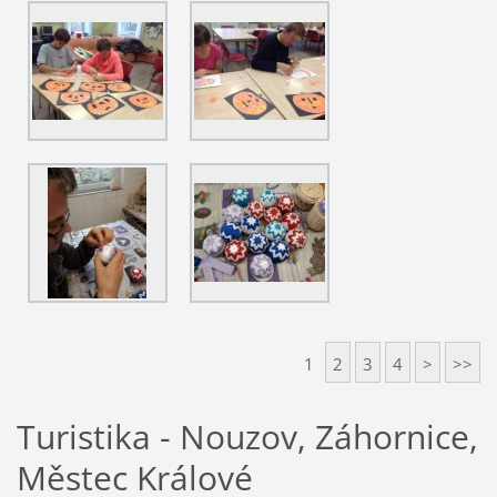
1
2
3
4
>
>>
Turistika - Nouzov, Záhornice,
Městec Králové