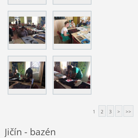
1
2
3
>
>>
Jičín - bazén