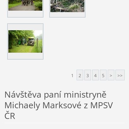
1
2
3
4
5
>
>>
Návštěva paní ministryně
Michaely Marksové z MPSV
ČR