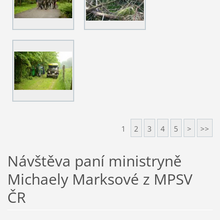
1
2
3
4
5
>
>>
Návštěva paní ministryně
Michaely Marksové z MPSV
ČR