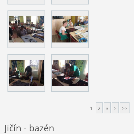
1
2
3
>
>>
Jičín - bazén