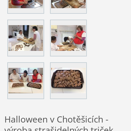
Halloween v Chotěšicích -
výroba strašidelných triček