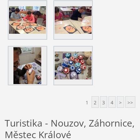
1
2
3
4
>
>>
Turistika - Nouzov, Záhornice,
Městec Králové