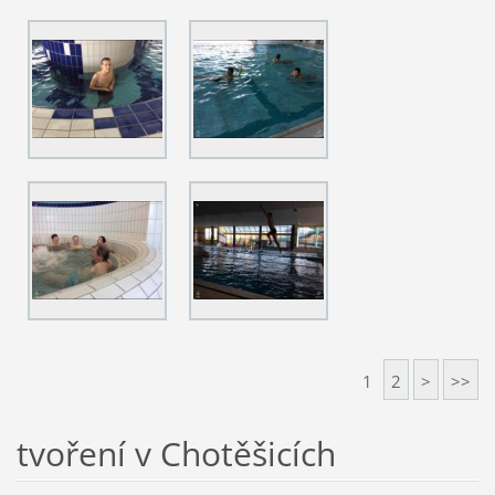
1
2
>
>>
tvoření v Chotěšicích