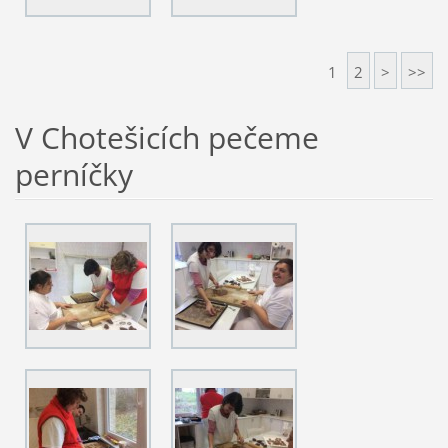
1
2
>
>>
V Chotešicích pečeme
perníčky