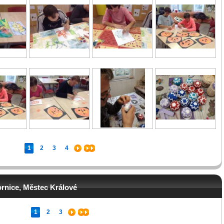
1
2
3
4
ornice, Městec Králové
1
2
3