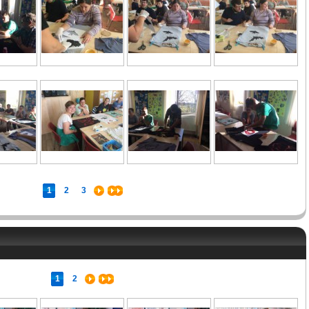
1
2
3
1
2