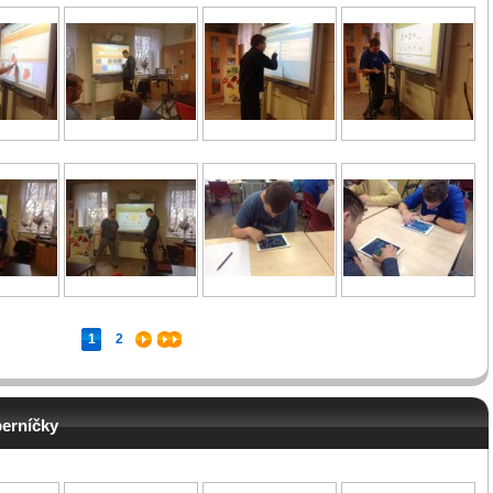
1
2
perníčky