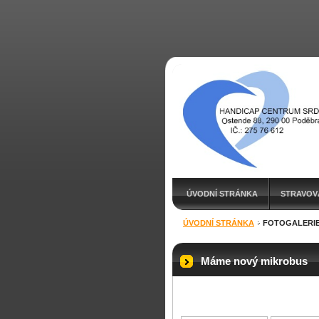
ÚVODNÍ STRÁNKA
STRAVOV
ÚVODNÍ STRÁNKA
FOTOGALERI
PODPORUJÍ NÁS
POŘÍZENÍ N
Máme nový mikrobus