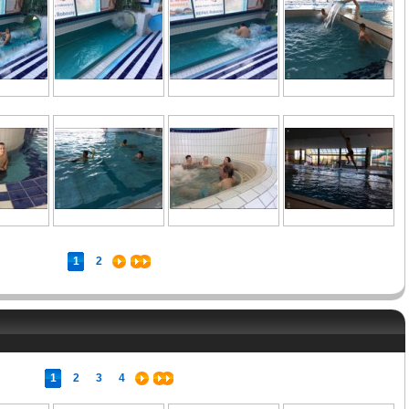
1
2
1
2
3
4