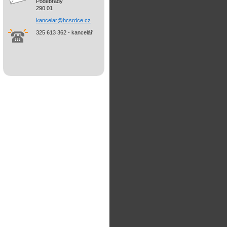
Poděbrady
290 01
kancelar@hcsrdce.cz
325 613 362 - kancelář