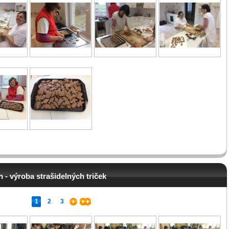
 - výroba strašidelných triček
1
2
3