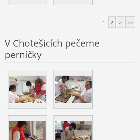
1
2
>
>>
V Chotešicích pečeme
perníčky