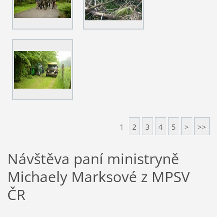
1
2
3
4
5
>
>>
Návštěva paní ministryně
Michaely Marksové z MPSV
ČR