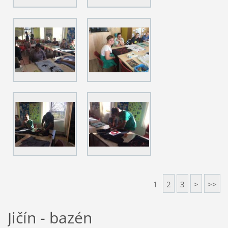
1
2
3
>
>>
Jičín - bazén