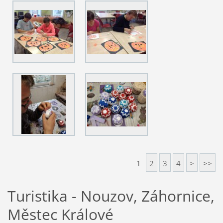
1
2
3
4
>
>>
Turistika - Nouzov, Záhornice,
Městec Králové