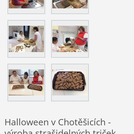
Halloween v Chotěšicích -
výroba strašidelných triček