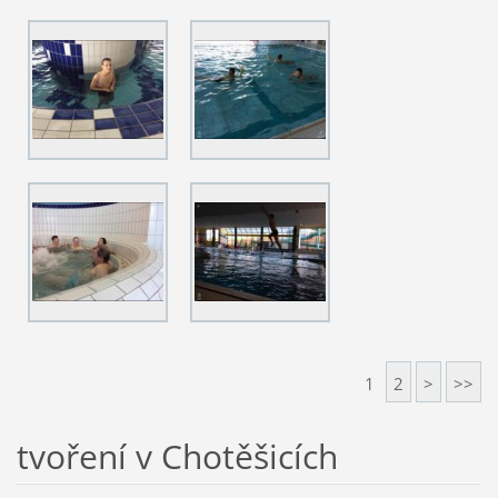
1
2
>
>>
tvoření v Chotěšicích