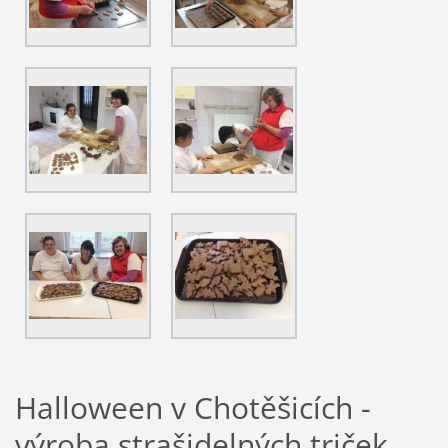
Halloween v Chotěšicích -
výroba strašidelných triček