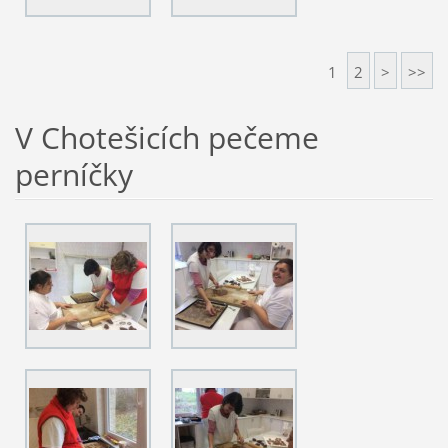
1
2
>
>>
V Chotešicích pečeme
perníčky