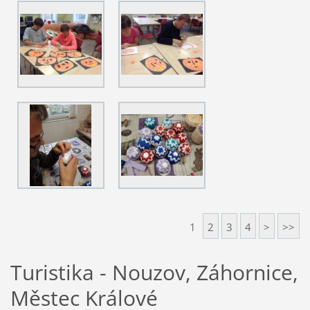
1
2
3
4
>
>>
Turistika - Nouzov, Záhornice,
Městec Králové