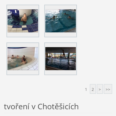
1
2
>
>>
tvoření v Chotěšicích