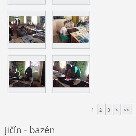
1
2
3
>
>>
Jičín - bazén