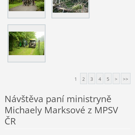
1
2
3
4
5
>
>>
Návštěva paní ministryně
Michaely Marksové z MPSV
ČR