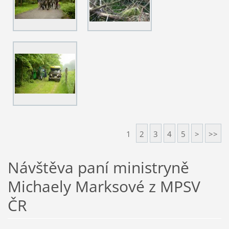
1
2
3
4
5
>
>>
Návštěva paní ministryně
Michaely Marksové z MPSV
ČR