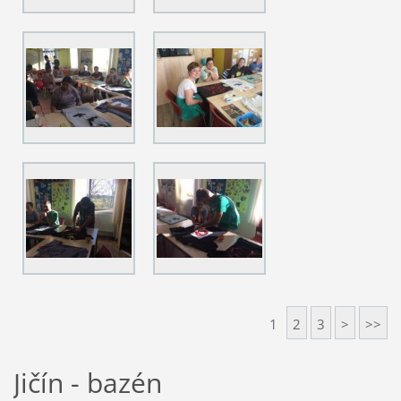
1
2
3
>
>>
Jičín - bazén