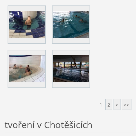
1
2
>
>>
tvoření v Chotěšicích