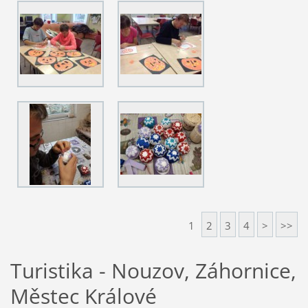
1
2
3
4
>
>>
Turistika - Nouzov, Záhornice,
Městec Králové