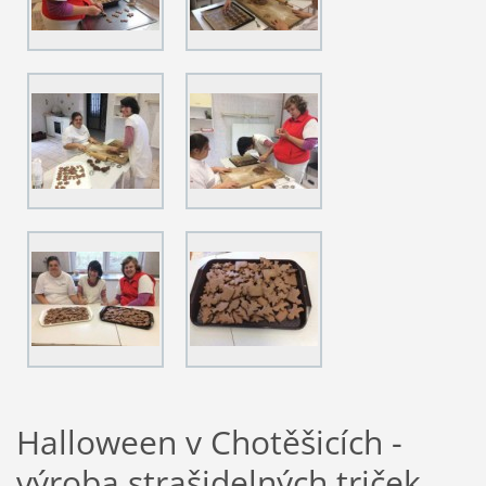
Halloween v Chotěšicích -
výroba strašidelných triček